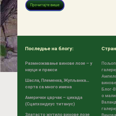
Прочитајте више
Последње на блогу:
Стран
Размножавање винове лозе – у
Пољопр
науци и пракси
галери
Ампело
Шасла, Племенка, Жупљанка…
винове
сорта са много имена
Блог-В
о мали
Амерички цврчак – цикада
Валанд
(Сцапхоидеус титанус)
галери
Златасто жутило винове лозе
Винова