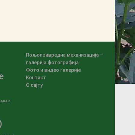
Пољопривредна механизација –
галерија фотографија
Фото и видео галерије
е
Контакт
О сајту
адња и
)