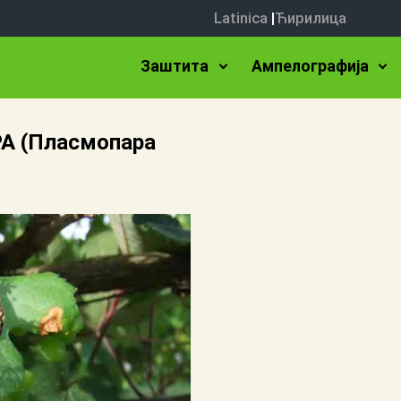
Latinica
|
Ћирилица
Заштита
Ампелографија
А (Пласмопара