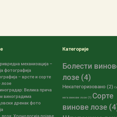
е
Категорије
ивредна механизација –
Болести винов
ја фотографија
лозе
(4)
графија – врсте и сорте
 лозе
Некатегоризовано
(2)
С
иноградар: Велика прича
Сорте
м виноградима
нега винове лозе
(1)
овски дренак фото
винове лозе
(4
ја
 лоза: Хронологија појаве