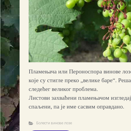
Пламењача или Пероноспора винове лозе
које су стигле преко „велике баре“. Реша
следећег великог проблема.
Листови захваћени пламењачом изгледај
спаљени, па је име сасвим оправдано.
Болести винове лозе