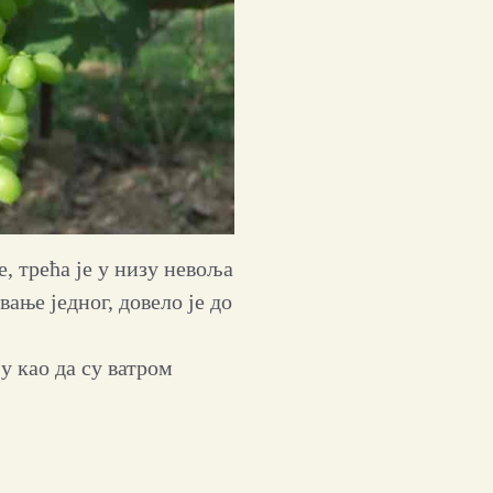
, трећа је у низу невоља
вање једног, довело је до
у као да су ватром