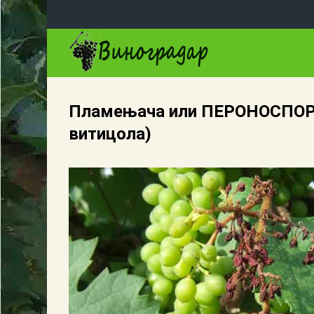
Скип то маин цонтент
Пламењача или ПЕРОНОСПОР
витицола)